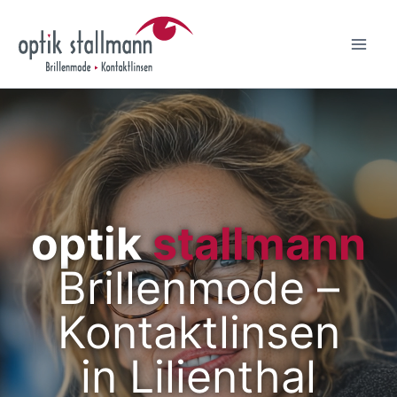
Zum
Inhalt
springen
optik
stallmann
Brillenmode –
Kontaktlinsen
in Lilienthal